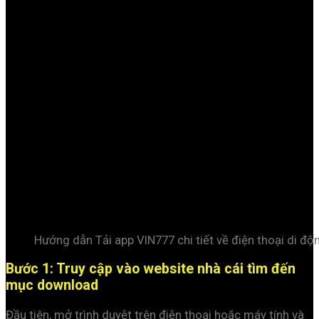
Hướng dẫn Tải app VIN777 chi tiết về điện thoại di độ
Bước 1: Truy cập vào website nhà cái tìm đến
mục download
Đầu tiên, mở trình duyệt trên điện thoại hoặc máy tính và