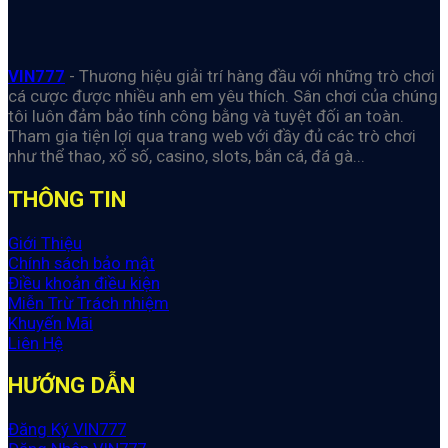
VIN777
- Thương hiệu giải trí hàng đầu với những trò chơi
cá cược được nhiều anh em yêu thích. Sân chơi của chúng
tôi luôn đảm bảo tính công bằng và tuyệt đối an toàn.
Tham gia tiện lợi qua trang web với đầy đủ các trò chơi
như thể thao, xổ số, casino, slots, bắn cá, đá gà...
THÔNG TIN
Giới Thiệu
Chính sách bảo mật
Điều khoản điều kiện
Miễn Trừ Trách nhiệm
Khuyến Mãi
Liên Hệ
HƯỚNG DẪN
Đăng Ký VIN777