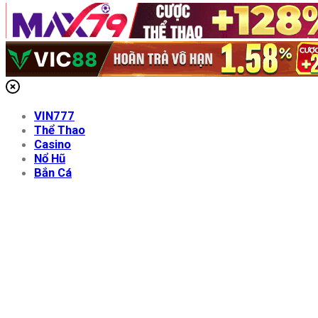
VIN777
Thể Thao
Casino
Nổ Hũ
Bắn Cá