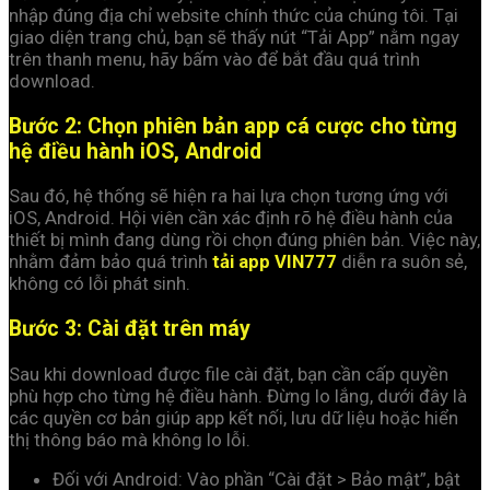
nhập đúng địa chỉ website chính thức của chúng tôi. Tại
giao diện trang chủ, bạn sẽ thấy nút “Tải App” nằm ngay
trên thanh menu, hãy bấm vào để bắt đầu quá trình
download.
Bước 2: Chọn phiên bản app cá cược cho từng
hệ điều hành iOS, Android
Sau đó, hệ thống sẽ hiện ra hai lựa chọn tương ứng với
iOS, Android. Hội viên cần xác định rõ hệ điều hành của
thiết bị mình đang dùng rồi chọn đúng phiên bản. Việc này,
nhằm đảm bảo quá trình
tải app VIN777
diễn ra suôn sẻ,
không có lỗi phát sinh.
Bước 3: Cài đặt trên máy
Sau khi download được file cài đặt, bạn cần cấp quyền
phù hợp cho từng hệ điều hành. Đừng lo lắng, dưới đây là
các quyền cơ bản giúp app kết nối, lưu dữ liệu hoặc hiển
thị thông báo mà không lo lỗi.
Đối với Android: Vào phần “Cài đặt > Bảo mật”, bật