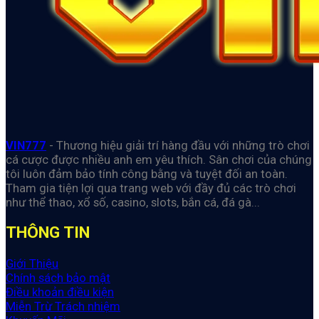
VIN777
- Thương hiệu giải trí hàng đầu với những trò chơi
cá cược được nhiều anh em yêu thích. Sân chơi của chúng
tôi luôn đảm bảo tính công bằng và tuyệt đối an toàn.
Tham gia tiện lợi qua trang web với đầy đủ các trò chơi
như thể thao, xổ số, casino, slots, bắn cá, đá gà...
THÔNG TIN
Giới Thiệu
Chính sách bảo mật
Điều khoản điều kiện
Miễn Trừ Trách nhiệm