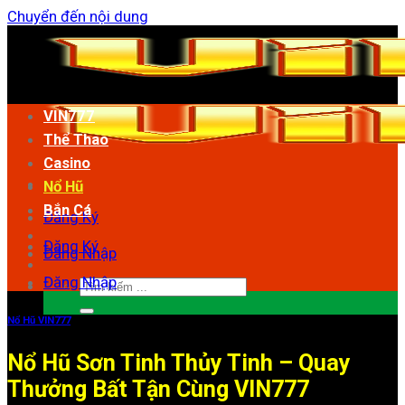
Chuyển đến nội dung
VIN777
Thể Thao
Casino
Nổ Hũ
Bắn Cá
Đăng Ký
Đăng Ký
Đăng Nhập
Đăng Nhập
Nổ Hũ VIN777
Nổ Hũ Sơn Tinh Thủy Tinh – Quay
Thưởng Bất Tận Cùng VIN777