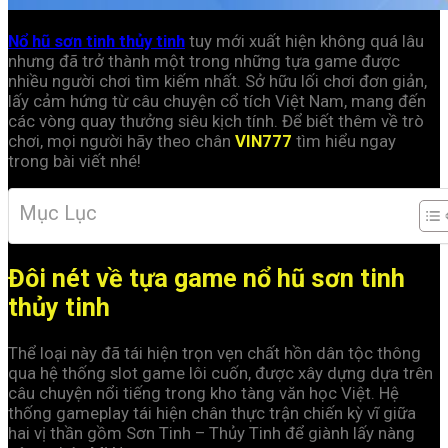
Nổ hũ sơn tinh thủy tinh
tuy mới xuất hiện không quá lâu
nhưng đã trở thành một trong những tựa game được
nhiều người chơi tìm kiếm nhất. Sở hữu lối chơi đơn giản,
lấy cảm hứng từ câu chuyện cổ tích Việt Nam, mang đến
các vòng quay thưởng siêu kịch tính. Để biết thêm về trò
chơi, mọi người hãy theo chân
VIN777
tìm hiểu ngay
trong bài viết nhé!
Mục Lục
Đôi nét về tựa game nổ hũ sơn tinh
thủy tinh
Thể loại này đã tái hiện trọn vẹn chất hồn dân tộc thông
qua hệ thống slot game lôi cuốn, được xây dựng dựa trên
câu chuyện nổi tiếng trong kho tàng văn học Việt. Hệ
thống gameplay tái hiện chân thực trận chiến kỳ vĩ giữa
hai vị thần gồm Sơn Tinh – Thủy Tinh để giành lấy nàng