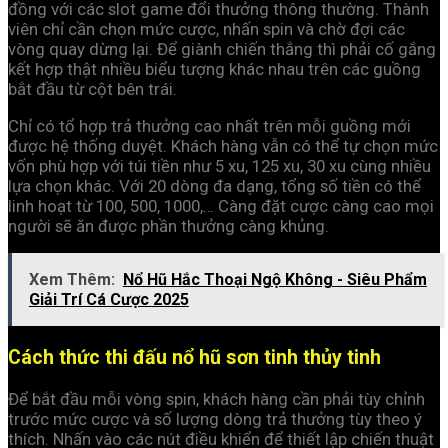
đồng với các slot game đổi thưởng thông thường. Thành
viên chỉ cần chọn mức cược, nhấn spin và chờ đợi các
vòng quay dừng lại. Để giành chiến thắng thì phải cố gắng
kết hợp thật nhiều biểu tượng khác nhau trên các guồng
bắt đầu từ cột bên trái.
Chỉ có tổ hợp trả thưởng cao nhất trên mỗi guồng mới
được hệ thống duyệt. Khách hàng vẫn có thể tự chọn mức
vốn phù hợp với túi tiền như 5 xu, 125 xu, 30 xu cùng nhiều
lựa chọn khác. Với 20 dòng đa dạng, tổng số tiền có thể
linh hoạt từ 100, 500, 1000,… Càng đặt cược càng cao mọi
người sẽ ăn được phần thưởng càng khủng.
Xem Thêm:
Nổ Hũ Hắc Thoại Ngộ Không - Siêu Phẩm
Giải Trí Cá Cược 2025
Cách thức thi đấu nổ hũ sơn tinh thủy tinh
Để bắt đầu mỗi vòng spin, khách hàng cần phải tùy chỉnh
trước mức cược và số lượng dòng trả thưởng tùy theo ý
thích. Nhấn vào các nút điều khiển để thiết lập chiến thuật