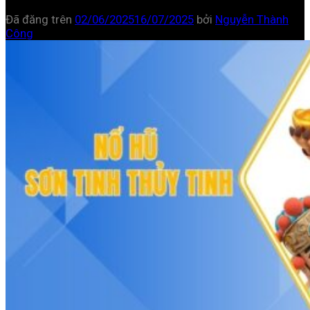
Đã đăng trên
02/06/2025
16/07/2025
bởi
Nguyễn Thành
Công