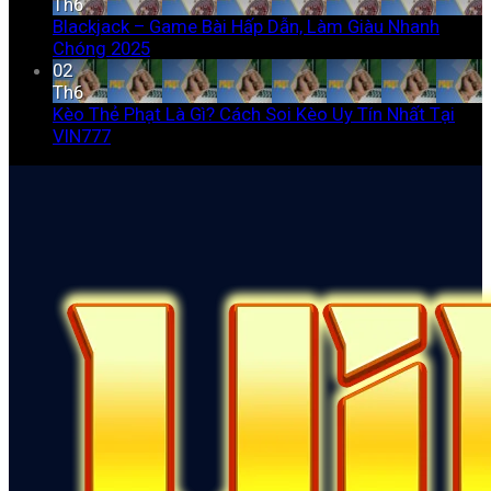
Th6
Blackjack – Game Bài Hấp Dẫn, Làm Giàu Nhanh
Chóng 2025
02
Th6
Kèo Thẻ Phạt Là Gì? Cách Soi Kèo Uy Tín Nhất Tại
VIN777