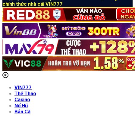
chính thức nhà cái VIN777
VIN777
Thể Thao
Casino
Nổ Hũ
Bắn Cá