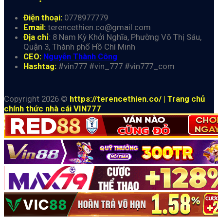
Điện thoại:
0778977779
Email:
terencethien.co@gmail.com
Địa chỉ
:
8 Nam Kỳ Khởi Nghĩa, Phường Võ Thị Sáu,
Quận 3, Thành phố Hồ Chí Minh
CEO:
Nguyễn Thành Công
Hashtag:
#vin777 #vin_777 #vin777_com
Copyright 2026 ©
https://terencethien.co/ | Trang chủ
chính thức nhà cái VIN777