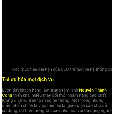
Các mục tiêu dài hạn của CEO trẻ tuổi và hệ thống cá
Tối ưu hóa mọi dịch vụ
Luôn đặt khách hàng làm trung tâm, anh
Nguyễn Thành
Công
triển khai nhiều thay đổi mới nhằm nâng cao chất
lượng dịch vụ trên toàn bộ hệ thống. Một trong những
điểm nhấn chính là việc thiết kế lại giao diện sao cho dễ
sử dụng, có tính tương tác cao, phù hợp với đa dạng người