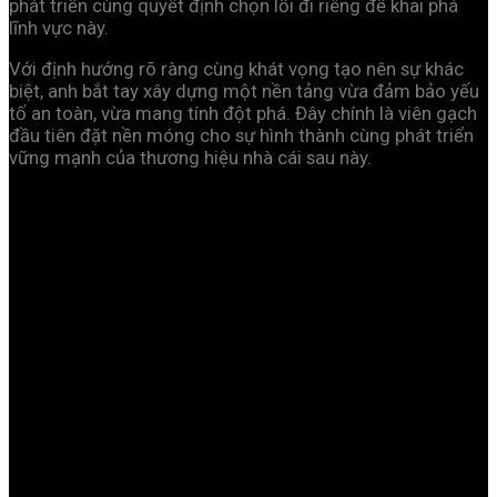
phát triển cùng quyết định chọn lối đi riêng để khai phá
lĩnh vực này.
Với định hướng rõ ràng cùng khát vọng tạo nên sự khác
biệt, anh bắt tay xây dựng một nền tảng vừa đảm bảo yếu
tố an toàn, vừa mang tính đột phá. Đây chính là viên gạch
đầu tiên đặt nền móng cho sự hình thành cùng phát triển
vững mạnh của thương hiệu nhà cái sau này.