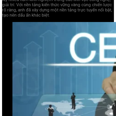
giải trí. Với nền tảng kiến thức vững vàng cùng chiến lược
rõ ràng, anh đã xây dựng một nền tảng trực tuyến nổi bật,
tạo nên dấu ấn khác biệt.