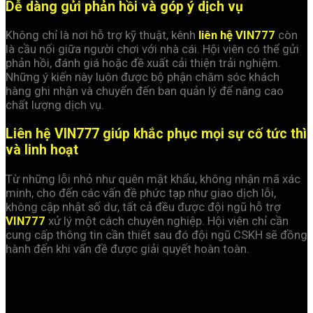
Dễ dàng gửi phản hồi và góp ý dịch vụ
Không chỉ là nơi hỗ trợ kỹ thuật, kênh
liên hệ VIN777
còn
là cầu nối giữa người chơi với nhà cái. Hội viên có thể gửi
phản hồi, đánh giá hoặc đề xuất cải thiện trải nghiệm.
Những ý kiến này luôn được bộ phận chăm sóc khách
hàng ghi nhận và chuyển đến ban quản lý để nâng cao
chất lượng dịch vụ.
Liên hệ VIN777 giúp khắc phục mọi sự cố tức thì
và linh hoạt
Từ những lỗi nhỏ như quên mật khẩu, không nhận mã xác
minh, cho đến các vấn đề phức tạp như giao dịch lỗi,
không cập nhật số dư, tất cả đều được đội ngũ hỗ trợ
VIN777
xử lý một cách chuyên nghiệp. Hội viên chỉ cần
cung cấp thông tin cần thiết sau đó đội ngũ CSKH sẽ đồng
hành đến khi vấn đề được giải quyết hoàn toàn.