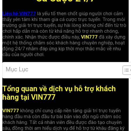
Liên hệ VIN777
là yếu tố then chốt giúp người chơi cảm
thấy yên tâm khi tham gia cá cược trực tuyến. Trong môi
trường giải trí trực tuyến, sự hài lòng không chỉ đến từ trò
chơi hấp dẫn mà còn từ khả năng hỗ trợ nhanh chóng,
chính xác. Nhận thức được điều này,
VIN777
đã xây dựng
một hệ thống chăm sóc khách hàng chuyên nghiệp, hoạt
động 24/7 nhằm đáp ứng kịp thời mọi thắc mắc về nhu
cầu của người chơi.
Mục Lục
Tổng quan về dịch vụ hỗ trợ khách
hàng tại VIN777
VIN777
không chỉ cung cấp nền tảng giải trí trực tuyến
hàng đầu mà còn đầu tư bài bản vào đội ngũ chăm sóc
khách hàng. Tất cả nhân viên đều được đào tạo chuyên
sâu, đồng thời am hiểu dịch vụ để hỗ trợ từ khâu đăng ký