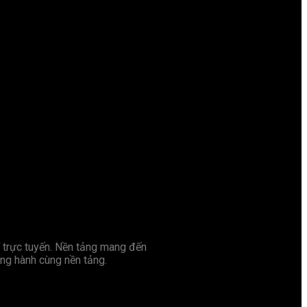
í trực tuyến. Nền tảng mang đến
ồng hành cùng nền tảng.