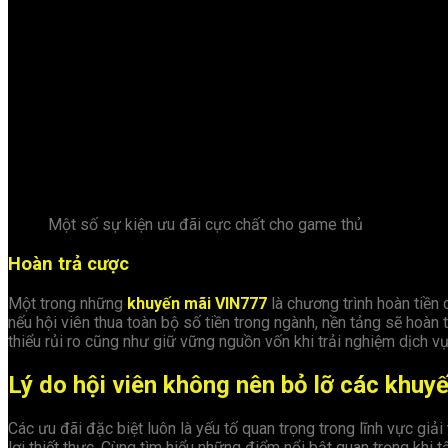
Một số sự kiện ưu đãi cực chất cho game thủ
Hoàn trả cược
Một trong những
khuyến mãi VIN777
là chương trình hoàn tiền 
nếu hội viên thua toàn bộ số tiền trong ngành, nền tảng sẽ hoàn 
thiểu rủi ro cũng như giữ vững nguồn vốn khi trải nghiệm dịch vụ
Lý do hội viên không nên bỏ lỡ các khu
Các ưu đãi đặc biệt luôn là yếu tố quan trọng trong lĩnh vực giải 
lợi thiết thực. Cùng tìm hiểu những điểm nổi bật quan trọng khi 