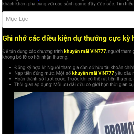
khách khám phá cùng với các sảnh game đầy đặc sắc. Tìm hiểu
Mục Lục
Ghi nhớ các điều kiện dự thưởng cực kỳ 
Để tận dụng các chương trình
khuyến mãi VIN777
, người tham 
không bỏ lỡ cơ hội nhận thưởng:
Đăng ký hợp lệ: Người tham gia cần sở hữu tài khoản chính
Nạp tiền đúng mức: Một số
khuyến mãi VIN777
yêu cầu m
Hoàn thành số lượt cược: Trước khi có thể rút tiền thưởng
Thời gian áp dụng: Mỗi ưu đãi đều có giới hạn thời gian cụ