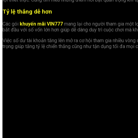
Tỷ lệ thắng dễ hơn
Các gói
khuyến mãi VIN777
mang lại cho người tham gia một lợi
bắt đầu với số vốn lớn hơn giúp dễ dàng duy trì cuộc chơi mà kh
Việc số dư tài khoản tăng lên mở ra cơ hội tham gia nhiều vòng 
trọng giúp tăng tỷ lệ chiến thắng cũng như tận dụng tối đa mọi cơ