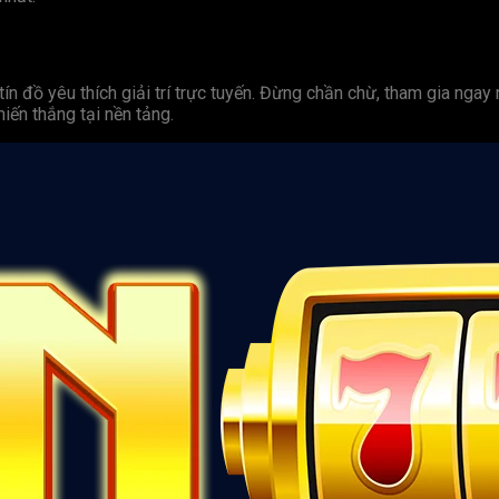
n đồ yêu thích giải trí trực tuyến. Đừng chần chừ, tham gia ngay
iến thắng tại nền tảng.