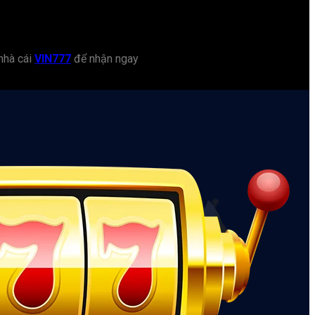
 nhà cái
VIN777
để nhận ngay