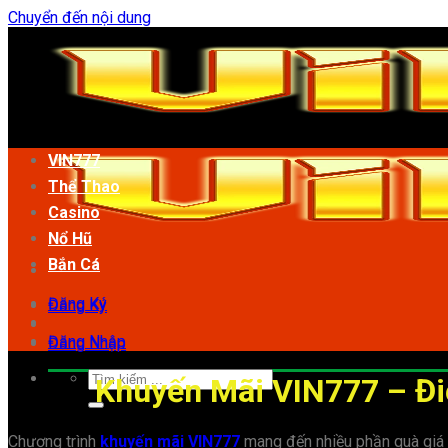
Chuyển đến nội dung
VIN777
Thể Thao
Casino
Nổ Hũ
Bắn Cá
Đăng Ký
Đăng Ký
Đăng Nhập
Đăng Nhập
Khuyến Mãi VIN777 – Đi
Chương trình
khuyến mãi VIN777
mang đến nhiều phần quà giá t