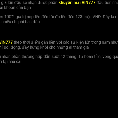
m gia lần đầu sẽ nhận được phần
khuyến mãi VIN777
đầu tiên như
ài khoản của bạn.
tới 100% giá trị nạp lên đến tối đa lên đến 123 triệu VNĐ. Đây là
 nhiều chi phí ban đầu.
VIN777
theo thời điểm gắn liền với các sự kiện lớn trong năm như 
í sôi động, đầy hứng khởi cho những ai tham gia.
hội nhận phần thưởng hấp dẫn suốt 12 tháng. Từ hoàn tiền, vòng q
 tại nhà cái.