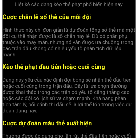
Liệt kê các dạng kèo thẻ phạt phổ biến hiện nay
Cược chẵn lẻ số thẻ của mỗi đội
Hình thức này chỉ đơn giản là dự đoán tổng số thẻ mà một
đội cụ thể nhận được là số chẵn hay lẻ. Dù có phần phụ
thuộc vào may mắn, nhưng nó vẫn được ưa chuộng trong
các trận đấu không có nhiều yếu tố phân tích dữ liệu
mạnh.
Kèo thẻ phạt đầu tiên hoặc cuối cùng
Dạng này yêu cầu xác định đội bóng sẽ nhận thẻ đầu tiên
hoặc cuối cùng trong trận đấu. Đây là lựa chọn thường
được khai thác trong các trận có yếu tố căng thẳng cao
hoặc các đội có lịch sử va chạm mạnh. Khả năng phân
tích tâm lý, bối cảnh thi đấu sẽ là lợi thế lớn trong việc dự
đoán dạng này.
Cược dự đoán màu thẻ xuất hiện
Thường được áp dụng cho lần rút thẻ đầu tiên hoặc cuối