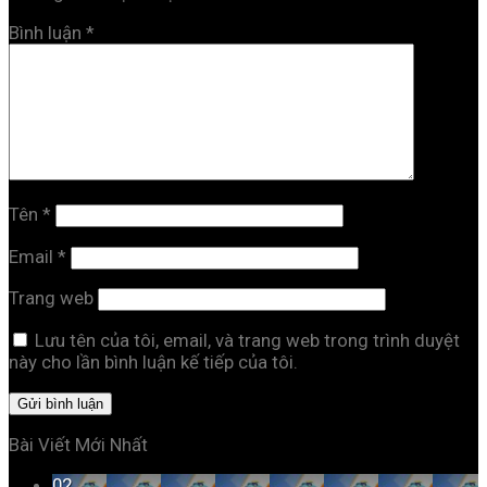
Bình luận
*
Tên
*
Email
*
Trang web
Lưu tên của tôi, email, và trang web trong trình duyệt
này cho lần bình luận kế tiếp của tôi.
Bài Viết Mới Nhất
02