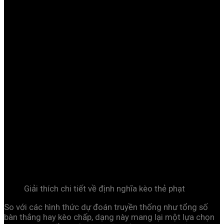
Giải thích chi tiết về định nghĩa kèo thẻ phạt
So với các hình thức dự đoán truyền thống như tổng số
bàn thắng hay kèo chấp, dạng này mang lại một lựa chọn