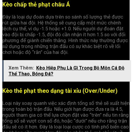
Kèo chấp thẻ phạt châu Á
Đây là loại dự đoán dựa trên so sánh số lượng thẻ được
rút giữa hai đội. Hệ thống sẽ cung cấp một mức chênh
lệch cụ thể, ví dụ -1.5 hoặc +1.0. Nếu người dự đoán đặt
vào đội bị chấp -1.5, đội đó cần nhận ít hơn 1.5 so với đối
phương để giành chiến thắng. Hình thức này thường được
sử dụng trong những trận đấu có sự khác biệt rõ về lối
chơi hoặc độ “rắn” của hai đội.
Xem Thêm:
Kèo Hiệp Phụ Là Gì Trong Bộ Môn Cá Độ
Thể Thao, Bóng Đá?
Kèo thẻ phạt theo dạng tài xỉu (Over/Under)
Loại này xoay quanh việc xác định tổng số thẻ sẽ xuất hiện
trong toàn bộ trận đấu. Nếu giới hạn được đưa ra là 4.5,
người tham gia có thể lựa chọn đặt vào “trên” nếu tin rằng
tổng số sẽ vượt con số đó, hoặc “dưới” nếu cho rằng trận
đấu sẽ có ít hơn. Đây là loại loại cược có tính phổ biến cao