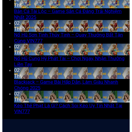
Th6
Bắn Cá Tài Lộc – Game Săn Cá Đáng Trải Nghiệm
Nhất 2025
02
Th6
Nổ Hũ Sơn Tinh Thủy Tinh – Quay Thưởng Bất Tận
Cùng VIN777
02
Th6
Nổ Hũ Cung Hỷ Phát Tài – Chơi Ngay, Nhận Thưởng
Liền Tay
02
Th6
Blackjack – Game Bài Hấp Dẫn, Làm Giàu Nhanh
Chóng 2025
02
Th6
Kèo Thẻ Phạt Là Gì? Cách Soi Kèo Uy Tín Nhất Tại
VIN777