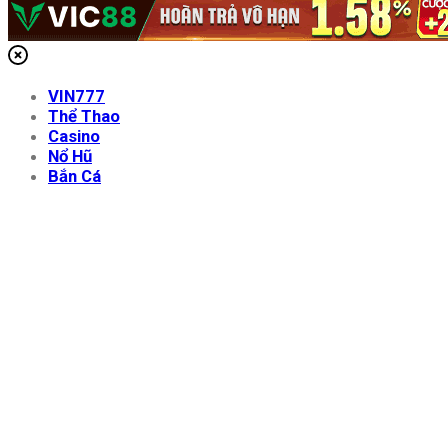
VIN777
Thể Thao
Casino
Nổ Hũ
Bắn Cá