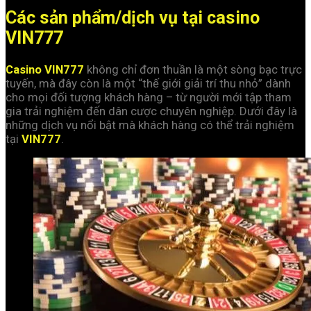
Các sản phẩm/dịch vụ tại casino
VIN777
Casino VIN777
không chỉ đơn thuần là một sòng bạc trực
tuyến, mà đây còn là một “thế giới giải trí thu nhỏ” dành
cho mọi đối tượng khách hàng – từ người mới tập tham
gia trải nghiệm đến dân cược chuyên nghiệp. Dưới đây là
những dịch vụ nổi bật mà khách hàng có thể trải nghiệm
tại
VIN777
.