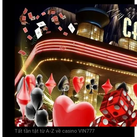
Tất tần tật từ A-Z về casino VIN777