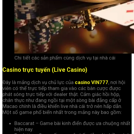
Chi tiết các sản phẩm cùng dịch vụ tại nhà cái
Casino trực tuyến (Live Casino)
Đây là mảng dịch vụ chủ lực của
casino VIN777
, nơi hội
viên có thể trực tiếp tham gia vào các bàn cược được
phát sóng trực tiếp với dealer thật. Cảm giác hồi hộp,
chân thực như đang ngồi tại một sòng bài đẳng cấp ở
Macao chính là điều khiến live nhà cái trở nên hấp dẫn.
Một số game phổ biến nhất trong mảng này bao gồm:
Baccarat – Game bài kinh điển được ưa chuộng nhất
hiện nay.