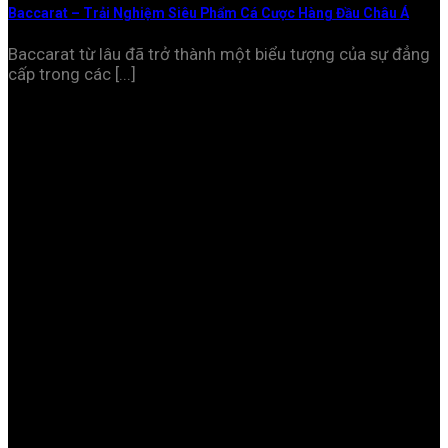
Baccarat – Trải Nghiệm Siêu Phẩm Cá Cược Hàng Đầu Châu Á
Baccarat từ lâu đã trở thành một biểu tượng của sự đẳng
cấp trong các [...]