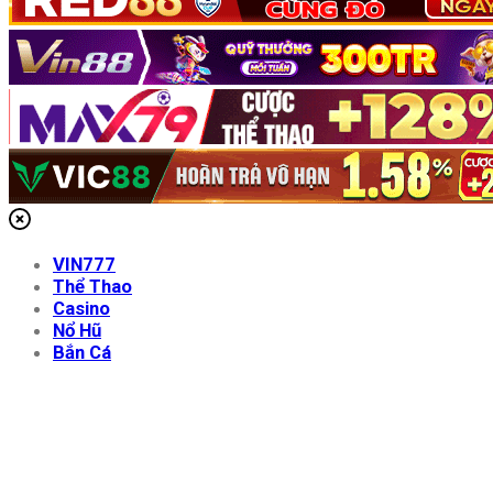
VIN777
Thể Thao
Casino
Nổ Hũ
Bắn Cá