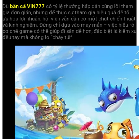
Dù
bắn cá VIN777
có tỷ lệ thưởng hấp dẫn cùng lối tham
gia đơn giản, nhưng để thực sự tham gia hiệu quả để tối
ưu hóa lợi nhuận, hội viên vẫn cần có một chút chiến thuật
và kinh nghiệm. Đừng chỉ dựa vào may mắn – việc hiểu rõ
cơ chế game có thể giúp đi săn dễ hơn, đặc biệt là kiếm xu
đều tay mà không lo “cháy túi”.