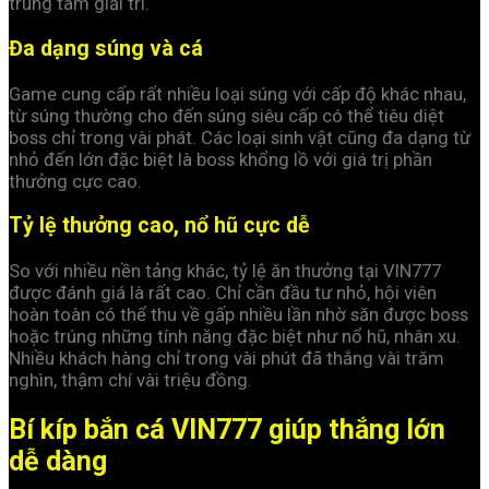
trung tâm giải trí.
Đa dạng súng và cá
Game cung cấp rất nhiều loại súng với cấp độ khác nhau,
từ súng thường cho đến súng siêu cấp có thể tiêu diệt
boss chỉ trong vài phát. Các loại sinh vật cũng đa dạng từ
nhỏ đến lớn đặc biệt là boss khổng lồ với giá trị phần
thưởng cực cao.
Tỷ lệ thưởng cao, nổ hũ cực dễ
So với nhiều nền tảng khác, tỷ lệ ăn thưởng tại VIN777
được đánh giá là rất cao. Chỉ cần đầu tư nhỏ, hội viên
hoàn toàn có thể thu về gấp nhiều lần nhờ săn được boss
hoặc trúng những tính năng đặc biệt như nổ hũ, nhân xu.
Nhiều khách hàng chỉ trong vài phút đã thắng vài trăm
nghìn, thậm chí vài triệu đồng.
Bí kíp bắn cá VIN777 giúp thắng lớn
dễ dàng