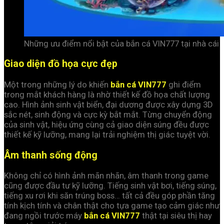
Những ưu điểm nổi bật của bắn cá VIN777 tại nhà cái
Giao diện đồ họa cực đẹp
Một trong những lý do khiến
bắn cá VIN777
ghi điểm
trong mắt khách hàng là nhờ thiết kế đồ họa chất lượng
cao. Hình ảnh sinh vật biển, đại dương được xây dựng 3D
sắc nét, sinh động và cực kỳ bắt mắt. Từng chuyển động
của sinh vật, hiệu ứng cùng cả giao diện súng đều được
thiết kế kỹ lưỡng, mang lại trải nghiệm thị giác tuyệt vời.
Âm thanh sống động
Không chỉ có hình ảnh mãn nhãn, âm thanh trong game
cũng được đầu tư kỹ lưỡng. Tiếng sinh vật bơi, tiếng súng,
tiếng xu rơi khi săn trúng boss… tất cả đều góp phần tăng
tính kịch tính và chân thật cho tựa game tạo cảm giác như
đang ngồi trước máy
bắn cá VIN777
thật tại siêu thị hay