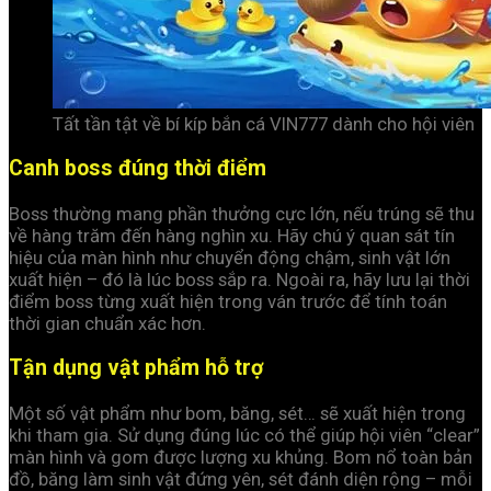
Tất tần tật về bí kíp bắn cá VIN777 dành cho hội viên
Canh boss đúng thời điểm
Boss thường mang phần thưởng cực lớn, nếu trúng sẽ thu
về hàng trăm đến hàng nghìn xu. Hãy chú ý quan sát tín
hiệu của màn hình như chuyển động chậm, sinh vật lớn
xuất hiện – đó là lúc boss sắp ra. Ngoài ra, hãy lưu lại thời
điểm boss từng xuất hiện trong ván trước để tính toán
thời gian chuẩn xác hơn.
Tận dụng vật phẩm hỗ trợ
Một số vật phẩm như bom, băng, sét… sẽ xuất hiện trong
khi tham gia. Sử dụng đúng lúc có thể giúp hội viên “clear”
màn hình và gom được lượng xu khủng. Bom nổ toàn bản
đồ, băng làm sinh vật đứng yên, sét đánh diện rộng – mỗi