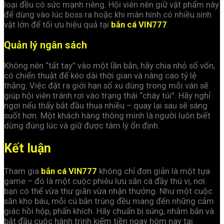
loại đều có sức mạnh riêng. Hội viên nên giữ vật phẩm này
để dùng vào lúc boss ra hoặc khi màn hình có nhiều sinh
vật lớn để tối ưu hiệu quả tại
bắn cá VIN777
.
Quản lý ngân sách
Không nên “tất tay” vào một lần bắn, hãy chia nhỏ số vốn,
có chiến thuật để kéo dài thời gian và nâng cao tỷ lệ
thắng. Việc đặt ra giới hạn số xu dùng trong mỗi ván sẽ
giúp hội viên tránh rơi vào trạng thái “cháy túi”. Hãy nghỉ
ngơi nếu thấy bắt đầu thua nhiều – quay lại sau sẽ sáng
suốt hơn. Một khách hàng thông minh là người luôn biết
dừng đúng lúc và giữ được tâm lý ổn định.
Kết luận
Tham gia
bắn cá VIN777
không chỉ đơn giản là một tựa
game – đó là một cuộc phiêu lưu săn cá đầy thú vị, nơi
bạn có thể vừa thư giãn vừa nhận thưởng. Như một cuộc
săn kho báu, mỗi cú bắn trúng đều mang đến những cảm
giác hồi hộp, phấn khích. Hãy chuẩn bị súng, nhắm bắn và
bắt đầu cuộc hành trình kiếm tiền ngay hôm nay tại