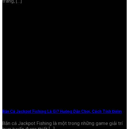
trang, [...]
Bắn Cá Jackpot Fishing Là Gì? Hướng Dẫn Chơi, Cách Tính Điểm
Bắn cá Jackpot Fishing là một trong những game giải trí
trực tuyến được thiết [...]