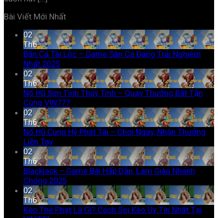
Bài Viết Mới Nhất
02
Th6
Bắn Cá Tài Lộc – Game Săn Cá Đáng Trải Nghiệm
Nhất 2025
02
Th6
Nổ Hũ Sơn Tinh Thủy Tinh – Quay Thưởng Bất Tận
Cùng VIN777
02
Th6
Nổ Hũ Cung Hỷ Phát Tài – Chơi Ngay, Nhận Thưởng
Liền Tay
02
Th6
Blackjack – Game Bài Hấp Dẫn, Làm Giàu Nhanh
Chóng 2025
02
Th6
Kèo Thẻ Phạt Là Gì? Cách Soi Kèo Uy Tín Nhất Tại