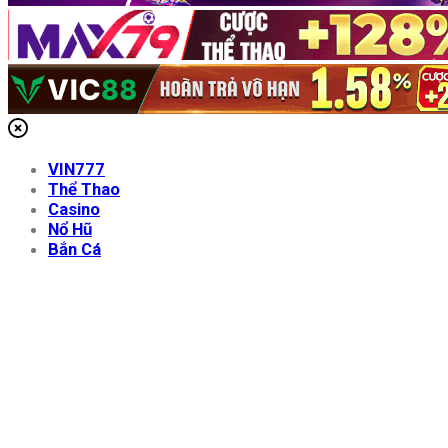
VIN777
Thể Thao
Casino
Nổ Hũ
Bắn Cá