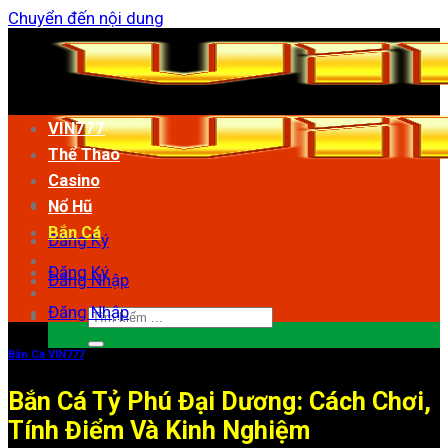
Chuyển đến nội dung
VIN777
Thể Thao
Casino
Nổ Hũ
Bắn Cá
Đăng Ký
Đăng Ký
Đăng Nhập
Đăng Nhập
Bắn Cá VIN777
Bắn Cá Tỷ Phú Đại Dương: Cách Chơi,
Tính Điểm Và Kinh Nghiệm