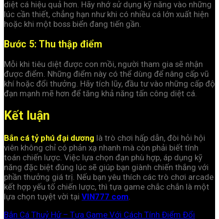
diệt cá hiệu quả hơn. Hãy nhớ sử dụng kỹ năng vào những
lúc cần thiết, chẳng hạn như khi có nhiều cá lớn xuất hiện
hoặc khi một boss biển đang tiến gần.
Bước 5: Thu thập điểm
Mỗi khi tiêu diệt được con mồi, người tham gia sẽ nhận
được điểm. Những điểm này có thể dùng để nâng cấp vũ
khí hoặc đổi thưởng. Hãy tích lũy, đầu tư vào những cấp độ
đạn mạnh mẽ hơn để tăng khả năng tấn công diệt cá.
Kết luận
Bắn cá tỷ phú đại dương
là trò chơi hấp dẫn, đòi hỏi hội
viên không chỉ có phản xạ nhanh mà còn phải biết tính
toán chiến lược. Việc lựa chọn đạn phù hợp, áp dụng kỹ
năng đặc biệt đúng lúc sẽ giúp bạn giành chiến thắng với
phần thưởng giá trị. Nếu bạn yêu thích các trò chơi arcade
kết hợp yếu tố chiến lược, thì tựa game chắc chắn là một
lựa chọn tuyệt vời tại
VIN777 com
.
Bắn Cá Thuỷ Hử – Tựa Game Với Cách Tính Điểm Đổi