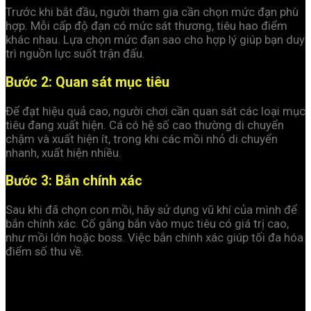
Trước khi bắt đầu, người tham gia cần chọn mức đạn phù
hợp. Mỗi cấp độ đạn có mức sát thương, tiêu hao điểm
khác nhau. Lựa chọn mức đạn sao cho hợp lý giúp bạn duy
trì nguồn lực suốt trận đấu.
Bước 2: Quan sát mục tiêu
Để đạt hiệu quả cao, người chơi cần quan sát các loại mục
tiêu đang xuất hiện. Cá có hệ số cao thường di chuyển
chậm và xuất hiện ít, trong khi các mồi nhỏ di chuyển
nhanh, xuất hiện nhiều.
Bước 3: Bắn chính xác
Sau khi đã chọn con mồi, hãy sử dụng vũ khí của mình để
bắn chính xác. Cố gắng bắn vào mục tiêu có giá trị cao,
như mồi lớn hoặc boss. Việc bắn chính xác giúp tối đa hóa
điểm số thu về.