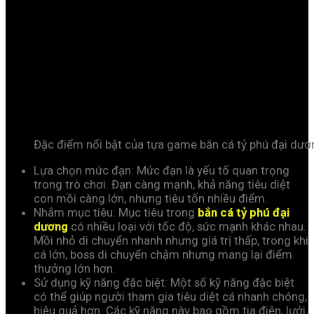
Đặc điểm nổi bật của tựa game bắn cá tỷ phú đại dươ
Lựa chọn mức đạn: Mức đạn là yếu tố quan trọng
trong trò chơi. Đạn càng mạnh, khả năng tiêu diệt
con mồi càng lớn, nhưng tiêu tốn nhiều điểm.
Nhắm mục tiêu: Mục tiêu trong
bắn cá tỷ phú đại
dương
có nhiều loại với tốc độ, sức mạnh khác nhau.
Mồi nhỏ di chuyển nhanh nhưng giá trị thấp, trong khi
cá lớn, boss di chuyển chậm nhưng mang lại điểm
thưởng lớn hơn.
Sử dụng kỹ năng đặc biệt: Một số kỹ năng đặc biệt
có thể giúp người tham gia tiêu diệt cá nhanh chóng,
hiệu quả hơn. Các kỹ năng này bao gồm tia điện, lưới