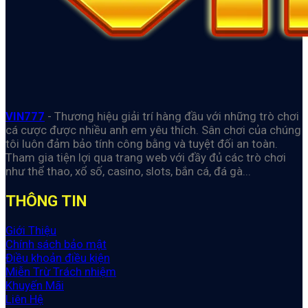
VIN777
- Thương hiệu giải trí hàng đầu với những trò chơi
cá cược được nhiều anh em yêu thích. Sân chơi của chúng
tôi luôn đảm bảo tính công bằng và tuyệt đối an toàn.
Tham gia tiện lợi qua trang web với đầy đủ các trò chơi
như thể thao, xổ số, casino, slots, bắn cá, đá gà...
THÔNG TIN
Giới Thiệu
Chính sách bảo mật
Điều khoản điều kiện
Miễn Trừ Trách nhiệm
Khuyến Mãi
Liên Hệ