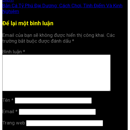
Bắn Cá Tỷ Phú Đại Dương: Cách Chơi, Tính Điểm Và Kinh
Nghiệm
Để lại một bình luận
Email của bạn sẽ không được hiển thị công khai.
Các
trường bắt buộc được đánh dấu
*
Bình luận
*
Tên
*
Email
*
Trang web