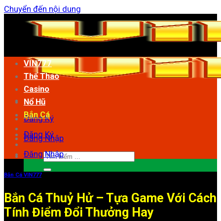
Chuyển đến nội dung
VIN777
Thể Thao
Casino
Nổ Hũ
Bắn Cá
Đăng Ký
Đăng Ký
Đăng Nhập
Đăng Nhập
Bắn Cá VIN777
Bắn Cá Thuỷ Hử – Tựa Game Với Cách
Tính Điểm Đổi Thưởng Hay