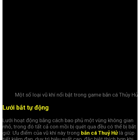
Một số loại vũ khí nổi bật trong game bắn cá Thủy Hử
Lưới bắt tự động
Lưới hoạt động bằng cách bao phủ một vùng không gian
nhỏ, trong đó tất cả con mồi bị quét qua đều có thể bị bắt
giữ. Ưu điểm của vũ khí này trong
bắn cá Thuỷ Hử
là giúp
tiết kiệm đạn, duy trì hiệu suất cao, đặc biệt thích hợp khi