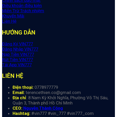
Chính sách bảo mật
Điều khoản điều kiện
Miễn Trừ Trách nhiệm
Khuyến Mãi
Liên Hệ
HƯỚNG DẪN
Đăng Ký VIN777
Đăng Nhập VIN777
Nạp Tiền VIN777
Rút Tiền VIN777
Tải App VIN777
LIÊN HỆ
Điện thoại:
0778977779
Email:
terencethien.co@gmail.com
Địa chỉ
:
8 Nam Kỳ Khởi Nghĩa, Phường Võ Thị Sáu,
Quận 3, Thành phố Hồ Chí Minh
CEO:
Nguyễn Thành Công
Hashtag:
#vin777 #vin_777 #vin777_com