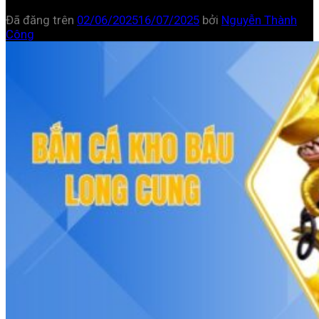
Đã đăng trên
02/06/2025
16/07/2025
bởi
Nguyễn Thành
Công