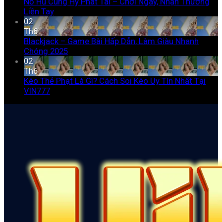
Nổ Hũ Cung Hỷ Phát Tài – Chơi Ngay, Nhận Thưởng
Liền Tay
02
Th6
Blackjack – Game Bài Hấp Dẫn, Làm Giàu Nhanh
Chóng 2025
02
Th6
Kèo Thẻ Phạt Là Gì? Cách Soi Kèo Uy Tín Nhất Tại
VIN777