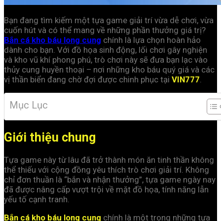
Bạn đang tìm kiếm một tựa game giải trí vừa dễ chơi, vừa
cuốn hút và có thể mang về những phần thưởng giá trị?
Bắn cá kho báu long cung
chính là lựa chọn hoàn hảo
dành cho bạn. Với đồ họa sinh động, lối chơi gây nghiện
và kho vũ khí phong phú, trò chơi này sẽ đưa bạn lạc vào
thủy cung huyền thoại – nơi những kho báu quý giá và các
vị thần biển đang chờ đợi được chinh phục tại
VIN777
.
Mục Lục
Giới thiệu chung
Tựa game này từ lâu đã trở thành món ăn tinh thần không
thể thiếu với cộng đồng yêu thích trò chơi giải trí. Không
chỉ đơn thuần là “bắn và nhận thưởng”, tựa game ngày nay
đã được nâng cấp vượt trội về mặt đồ họa, tính năng lẫn
yếu tố cạnh tranh.
Bắn cá kho báu long cung
chính là một trong những tựa