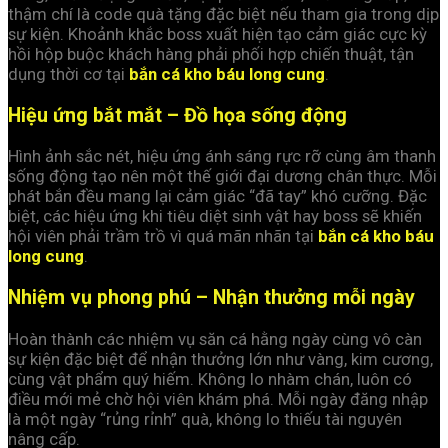
thậm chí là code quà tặng đặc biệt nếu tham gia trong dịp
sự kiện. Khoảnh khắc boss xuất hiện tạo cảm giác cực kỳ
hồi hộp buộc khách hàng phải phối hợp chiến thuật, tận
dụng thời cơ tại
bắn cá kho báu long cung
.
Hiệu ứng bắt mắt – Đồ họa sống động
Hình ảnh sắc nét, hiệu ứng ánh sáng rực rỡ cùng âm thanh
sống động tạo nên một thế giới đại dương chân thực. Mỗi
phát bắn đều mang lại cảm giác “đã tay” khó cưỡng. Đặc
biệt, các hiệu ứng khi tiêu diệt sinh vật hay boss sẽ khiến
hội viên phải trầm trồ vì quá mãn nhãn tại
bắn cá kho báu
long cung
.
Nhiệm vụ phong phú – Nhận thưởng mỗi ngày
Hoàn thành các nhiệm vụ săn cá hằng ngày cùng vô càn
sự kiện đặc biệt để nhận thưởng lớn như vàng, kim cương,
cùng vật phẩm quý hiếm. Không lo nhàm chán, luôn có
điều mới mẻ chờ hội viên khám phá. Mỗi ngày đăng nhập
là một ngày “rủng rỉnh” quà, không lo thiếu tài nguyên
nâng cấp.