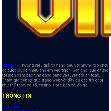
VIN777
- Thương hiệu giải trí hàng đầu với những trò chơi
cá cược được nhiều anh em yêu thích. Sân chơi của chúng
tôi luôn đảm bảo tính công bằng và tuyệt đối an toàn.
Tham gia tiện lợi qua trang web với đầy đủ các trò chơi
như thể thao, xổ số, casino, slots, bắn cá, đá gà...
THÔNG TIN
Giới Thiệu