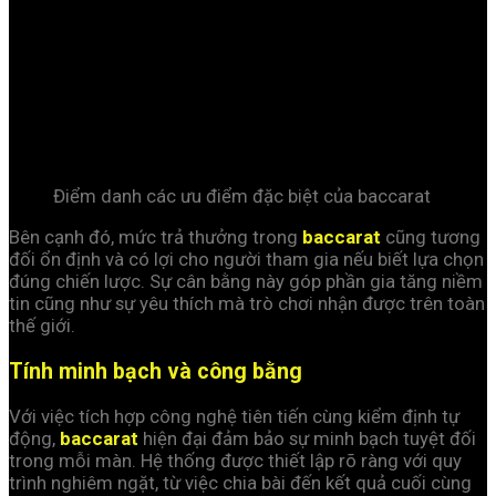
Điểm danh các ưu điểm đặc biệt của baccarat
Bên cạnh đó, mức trả thưởng trong
baccarat
cũng tương
đối ổn định và có lợi cho người tham gia nếu biết lựa chọn
đúng chiến lược. Sự cân bằng này góp phần gia tăng niềm
tin cũng như sự yêu thích mà trò chơi nhận được trên toàn
thế giới.
Tính minh bạch và công bằng
Với việc tích hợp công nghệ tiên tiến cùng kiểm định tự
động,
baccarat
hiện đại đảm bảo sự minh bạch tuyệt đối
trong mỗi màn. Hệ thống được thiết lập rõ ràng với quy
trình nghiêm ngặt, từ việc chia bài đến kết quả cuối cùng