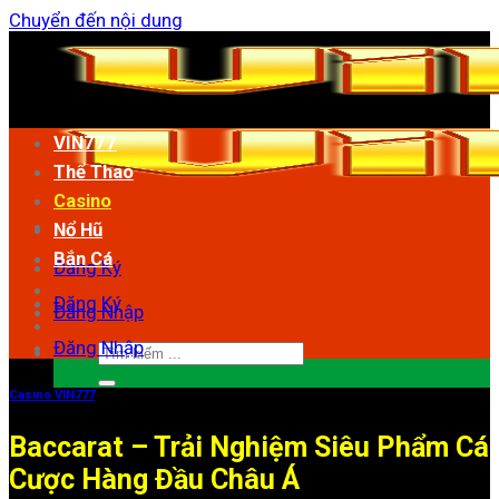
Chuyển đến nội dung
VIN777
Thể Thao
Casino
Nổ Hũ
Bắn Cá
Đăng Ký
Đăng Ký
Đăng Nhập
Đăng Nhập
Casino VIN777
Baccarat – Trải Nghiệm Siêu Phẩm Cá
Cược Hàng Đầu Châu Á