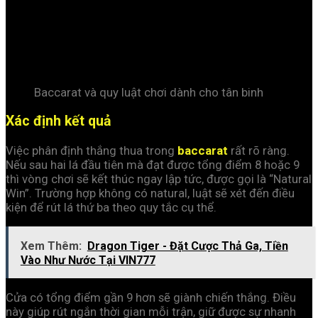
Baccarat và quy luật chơi dành cho tân binh
Xác định kết quả
Việc phân định thắng thua trong
baccarat
rất rõ ràng.
Nếu sau hai lá đầu tiên mà đạt được tổng điểm 8 hoặc 9
thì vòng chơi sẽ kết thúc ngay lập tức, được gọi là “Natural
Win”. Trường hợp không có natural, luật sẽ xét đến điều
kiện để rút lá thứ ba theo quy tắc cụ thể.
Xem Thêm:
Dragon Tiger - Đặt Cược Thả Ga, Tiền
Vào Như Nước Tại VIN777
Cửa có tổng điểm gần 9 hơn sẽ giành chiến thắng. Điều
này giúp rút ngắn thời gian mỗi trận, giữ được sự nhanh