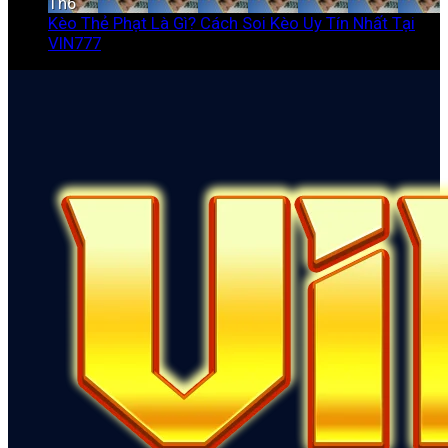
Th6
Kèo Thẻ Phạt Là Gì? Cách Soi Kèo Uy Tín Nhất Tại
VIN777