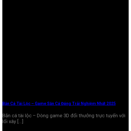
Bắn Cá Tài Lộc – Game Săn Cá Đáng Trải Nghiệm Nhất 2025
Bắn cá tài lộc – Dòng game 3D đổi thưởng trực tuyến với
lối xây [...]