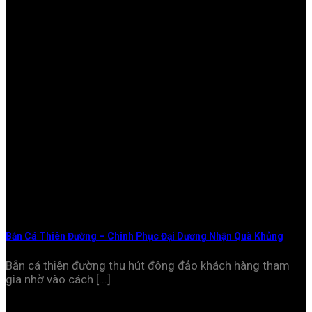
Bắn Cá Thiên Đường – Chinh Phục Đại Dương Nhận Quà Khủng
Bắn cá thiên đường thu hút đông đảo khách hàng tham
gia nhờ vào cách [...]