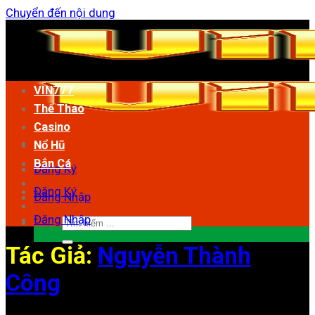
Chuyển đến nội dung
VIN777
Thể Thao
Casino
Nổ Hũ
Bắn Cá
Đăng Ký
Đăng Ký
Đăng Nhập
Đăng Nhập
Tác Giả:
Nguyễn Thành
Công